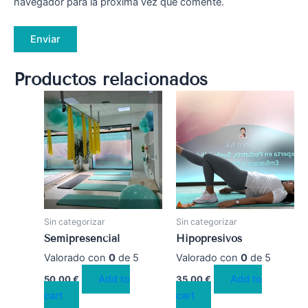
navegador para la próxima vez que comente.
Productos relacionados
Sin categorizar
Sin categorizar
Semipresencial
Hipopresivos
Valorado con
0
de 5
Valorado con
0
de 5
Add to
Add to
50,00
€
35,00
€
cart
cart