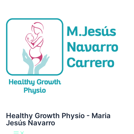
Main
Ir
Menu
al
contenido
Healthy Growth Physio - Maria
Jesús Navarro