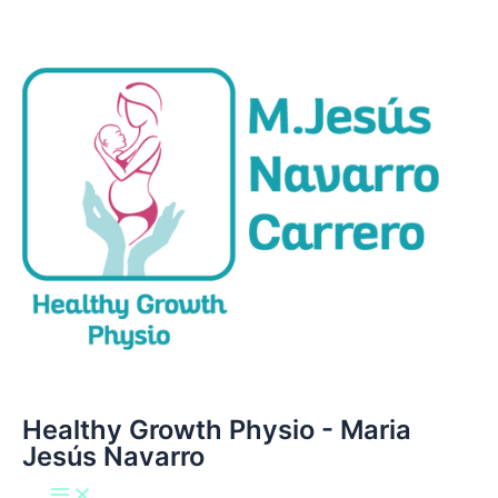
Main
Ir
Menu
al
contenido
Healthy Growth Physio - Maria
Jesús Navarro