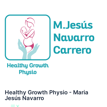
Main
Ir
Menu
al
contenido
Healthy Growth Physio - Maria
Jesús Navarro