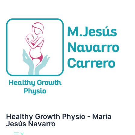
Main
Ir
Menu
al
contenido
Healthy Growth Physio - Maria
Jesús Navarro