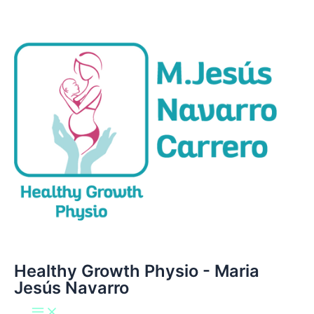
Main
Ir
Menu
al
contenido
Healthy Growth Physio - Maria
Jesús Navarro