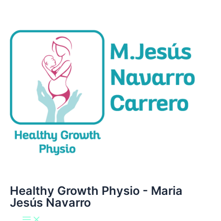
Main
Ir
Menu
al
contenido
Healthy Growth Physio - Maria
Jesús Navarro