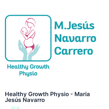
Main
Ir
Menu
al
contenido
Healthy Growth Physio - Maria
Jesús Navarro